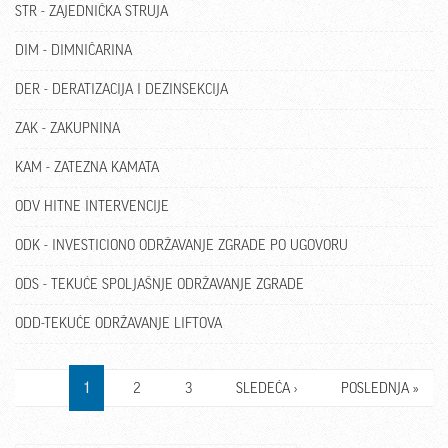
STR - ZAJEDNIČKA STRUJA
DIM - DIMNIČARINA
DER - DERATIZACIJA I DEZINSEKCIJA
ZAK - ZAKUPNINA
KAM - ZATEZNA KAMATA
ODV HITNE INTERVENCIJE
ODK - INVESTICIONO ODRŽAVANJE ZGRADE PO UGOVORU
ODS - TEKUĆE SPOLJAŠNJE ODRŽAVANJE ZGRADE
ODD-TEKUĆE ODRŽAVANJE LIFTOVA
PAGES
1
2
3
SLEDEĆA ›
POSLEDNJA »