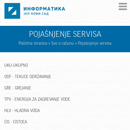
Skip to main content
POJAŠNJENJE SERVISA
Početna stranica
»
Sve o računu
» Pojašnjenje servisa
UKU-UKUPNO
ODF - TEKUĆE ODRŽAVANJE
GRE - GREJANJE
TPV - ENERGIJA ZA ZAGREVANJE VODE
HLV - HLADNA VODA
ČIS - ČISTOĆA