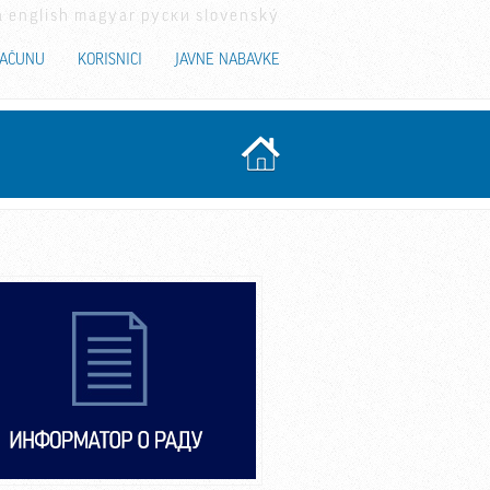
a
english
magyar
руски
slovenský
RAČUNU
KORISNICI
JAVNE NABAVKE