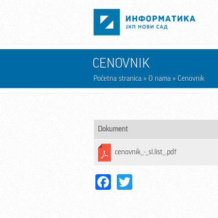
Skip to main content
CENOVNIK
Početna stranica
»
O nama
» Cenovnik
Dokument
cenovnik_-_sl.list_.pdf
Facebook
Twitter