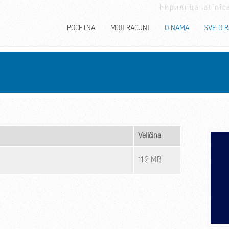
ћирилица
latinic
POČETNA
MOJI RAČUNI
O NAMA
SVE O 
Veličina
11.2 MB