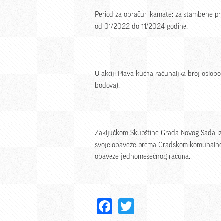
Period za obračun kamate: za stambene pr
od 01/2022 do 11/2024 godine.
U akciji Plava kućna računaljka broj oslo
bodova).
Zaključkom Skupštine Grada Novog Sada iz
svoje obaveze prema Gradskom komunalno
obaveze jednomesečnog računa.
Facebook
Twitter