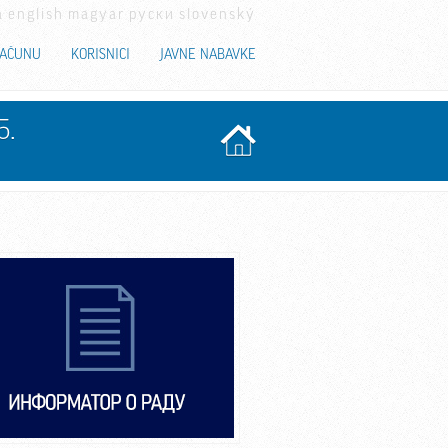
a
english
magyar
руски
slovenský
RAČUNU
KORISNICI
JAVNE NABAVKE
5.