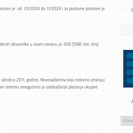
ostore je od 01/2024 do 11/2024 i za poslovne prostore je
Pretrag
bođenih obveznika u ovom mesecu je 208 (1586 min. broj
 oktobra 2011. godine, Novosađanima koji redovno izmiruju
m sistemu omogućeno je oslobađanje plaćanja ukupne