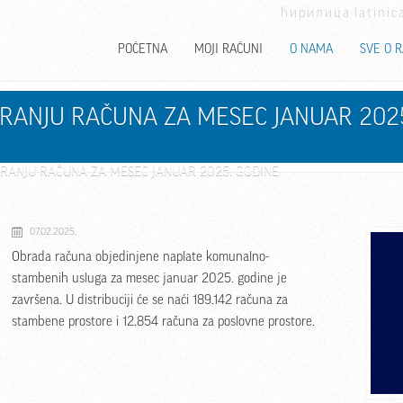
ћирилица
latinic
POČETNA
MOJI RAČUNI
O NAMA
SVE O 
IRANJU RAČUNA ZA MESEC JANUAR 202
IRANJU RAČUNA ZA MESEC JANUAR 2025. GODINE
07.02.2025.
Obrada računa objedinjene naplate komunalno-
stambenih usluga za mesec januar 2025. godine je
završena. U distribuciji će se naći 189.142 računa za
stambene prostore i 12.854 računa za poslovne prostore.