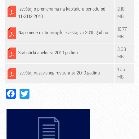
Izveštaj o promenama na kapitalu u periodu od
2.18
1.1.-31.12.2010.
MB
10.77
Napomene uz finansijski izveštaj za 2010.godinu
MB
3.08
Statistički aneks za 2010.godinu
MB
1.05
Izveštaj nezavisnog revizora za 2010.godinu
MB
Facebook
Twitter