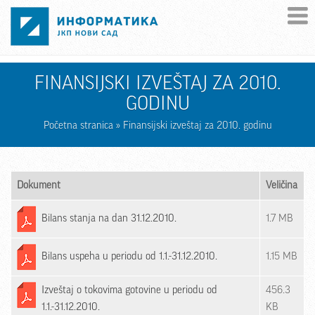
Skip to main content
FINANSIJSKI IZVEŠTAJ ZA 2010.
GODINU
Početna stranica
» Finansijski izveštaj za 2010. godinu
Dokument
Veličina
Bilans stanja na dan 31.12.2010.
1.7 MB
Bilans uspeha u periodu od 1.1.-31.12.2010.
1.15 MB
Izveštaj o tokovima gotovine u periodu od
456.3
1.1.-31.12.2010.
KB