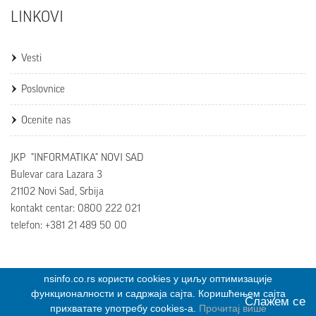
LINKOVI
Vesti
Poslovnice
Ocenite nas
JKP "INFORMATIKA" NOVI SAD
Bulevar cara Lazara 3
21102 Novi Sad, Srbija
kontakt centar: 0800 222 021
telefon: +381 21 489 50 00
nsinfo.co.rs користи cookies у циљу оптимизације
функционалности и садржаја сајта. Коришћењем сајта
Слажем се
JKP Informatika © 2016 Sva prava zadržana.
прихватате употребу cookies-a.
Прочитај више