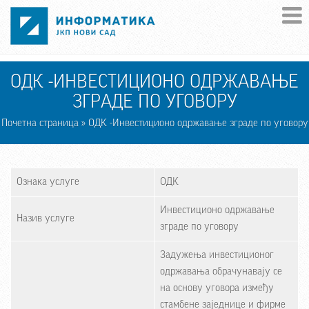
Skip to main content
ОДК -ИНВЕСТИЦИОНО ОДРЖАВАЊЕ
ЗГРАДЕ ПО УГОВОРУ
Почетна страница
» ОДК -Инвестиционо одржавање зграде по уговору
Ознака услуге
ОДК
Инвестиционо одржавање
Назив услуге
зграде по уговору
Задужења инвестиционог
одржавања обрачунавају се
на основу уговора између
стамбене заједнице и фирме