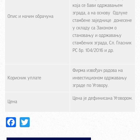
која се бави одржавањем
зграда, а на основу Одлуке
Опис и начин обрачуна
стамбене заједнице донесене
у складу са Законом о
становању и одржавању
стамбених зграда, Сл. Гласник
РС бр. 104/2016 и др.
Фирма извођач радова на
Корисник уплате
инвестиционом одржавању
зграде по Уговору.
Цена је дефинисана Уговором.
Цена
Facebook
Twitter