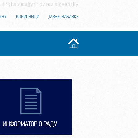
a
english
magyar
руски
slovenský
УНУ
КОРИСНИЦИ
ЈАВНЕ НАБАВКЕ