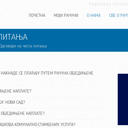
ћирилица
latinic
ПОЧЕТНА
МОЈИ РАЧУНИ
О НАМА
СВЕ О РАЧ
 ПИТАЊА
Одговори на честа питања
И НАКНАДЕ СЕ ПЛАЋАЈУ ПУТЕМ РАЧУНА ОБЈЕДИЊЕНЕ
ДИЊЕНЕ НАПЛАТЕ?
КА" НОВИ САД?
НУ ОБЈЕДИЊЕНЕ НАПЛАТЕ?
ТРОШКОВА КОМУНАЛНО-СТАМБЕНИХ УСЛУГА?