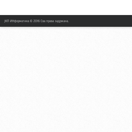
ЈКП ИНформатика © 2016 Сва права задржана.