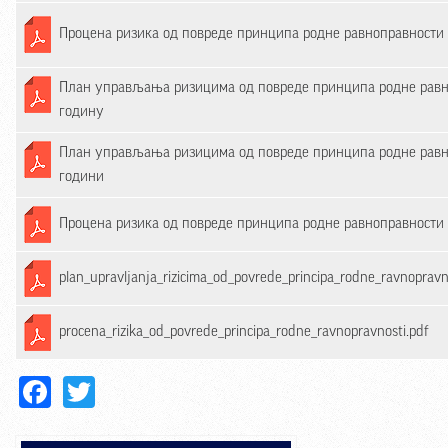
Процена ризика од повреде принципа родне равноправности
План управљања ризицима од повреде принципа родне равн
годину
План управљања ризицима од повреде принципа родне равн
години
Процена ризика од повреде принципа родне равноправности
plan_upravljanja_rizicima_od_povrede_principa_rodne_ravnopravn
procena_rizika_od_povrede_principa_rodne_ravnopravnosti.pdf
Facebook
Twitter