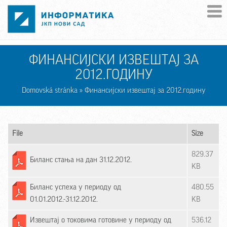
Skip to main content
ФИНАНСИЈСКИ ИЗВЕШТАЈ ЗА
2012.ГОДИНУ
Domovská stránka
» Финансијски извештај за 2012.годину
File
Size
829.37
Биланс стања на дан 31.12.2012.
KB
Биланс успеха у периоду од
480.55
01.01.2012.-31.12.2012.
KB
Извештај о токовима готовине у периоду од
536.12