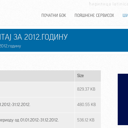
ћирилица
latinic
ПОЧАТНИ БОК
ПОЯШНЄНЄ СЕРВИСОХ
ШИ
АЈ ЗА 2012.ГОДИНУ
2012.годину
Size
829.37 KB
2012.-31.12.2012.
480.55 KB
риоду од 01.01.2012.-31.12.2012.
536.12 KB