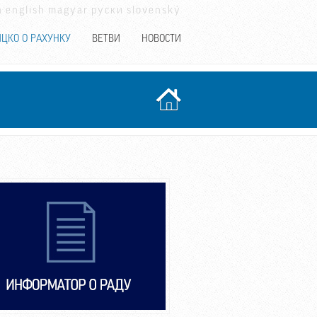
a
english
magyar
руски
slovenský
ЦКО О РАХУНКУ
ВЕТВИ
НОВОСТИ