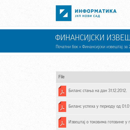
Skip to main content
ФИНАНСИЈСКИ ИЗВЕШТ
Початни бок
» Финансијски извештај за 
File
Биланс стања на дан 31.12.2012.
Биланс успеха у периоду од 01.01.
Извештај о токовима готовине у пе