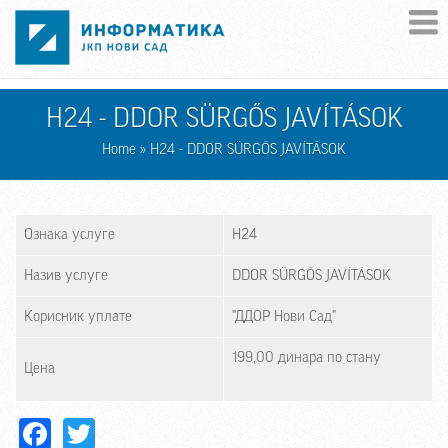
Skip to main content
H24 - DDOR SÜRGŐS JAVÍTÁSOK
Home
» H24 - DDOR SÜRGŐS JAVÍTÁSOK
Ознака услуге
H24
Назив услуге
DDOR SÜRGŐS JAVÍTÁSOK
Корисник уплате
"ДДОР Нови Сад"
199,00 динара по стану
Цена
Facebook
Twitter