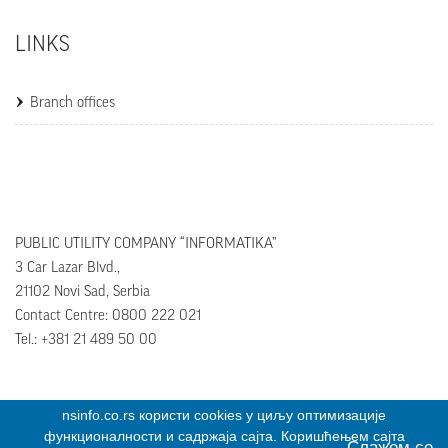
LINKS
Branch offices
PUBLIC UTILITY COMPANY “INFORMATIKA”
3 Car Lazar Blvd.,
21102 Novi Sad, Serbia
Contact Centre: 0800 222 021
Tel.: +381 21 489 50 00
nsinfo.co.rs користи cookies у циљу оптимизације
функционалности и садржаја сајта. Коришћењем сајта
Слажем се