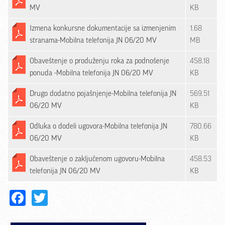
MV
KB
Izmena konkursne dokumentacije sa izmenjenim
1.68
stranama-Mobilna telefonija JN 06/20 MV
MB
Obaveštenje o produženju roka za podnošenje
458.18
ponuda -Mobilna telefonija JN 06/20 MV
KB
Drugo dodatno pojašnjenje-Mobilna telefonija JN
569.51
06/20 MV
KB
Odluka o dodeli ugovora-Mobilna telefonija JN
780.66
06/20 MV
KB
Obaveštenje o zaključenom ugovoru-Mobilna
458.53
telefonija JN 06/20 MV
KB
Facebook
Twitter