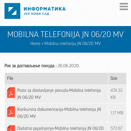
Skip to main content
MOBILNA TELEFONIJA JN 06/20 MV
Home
» Mobilna telefonija JN 06/20 MV
Рок за достављање понуда :
26.06.2020.
File
Size
Poziv za dostavljanje ponuda-Mobilna telefonija
474.32
JN 06/20 MV
KB
Konkursna dokumentacija-Mobilna telefonija JN
1.17 MB
06/20 MV
Dodatno pojašnjenje-Mobilna telefonija JN 06/20
572.67